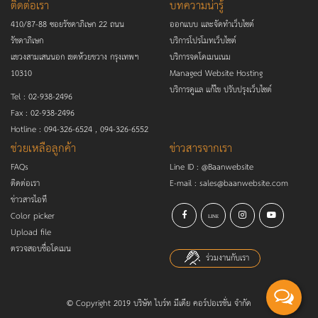
ติดต่อเรา
บทความน่ารู้
410/87-88 ซอยรัชดาภิเษก 22 ถนน
ออกแบบ และจัดทำเว็บไซต์
รัชดาภิเษก
บริการโปรโมทเว็บไซต์
แขวงสามเสนนอก เขตห้วยขวาง กรุงเทพฯ
บริการจดโดเมนเนม
10310
Managed Website Hosting
บริการดูแล แก้ไข ปรับปรุงเว็บไซต์
Tel :
02-938-2496
Fax :
02-938-2496
Hotline :
094-326-6524
,
094-326-6552
ช่วยเหลือลูกค้า
ข่าวสารจากเรา
FAQs
Line ID :
@Baanwebsite
ติดต่อเรา
E-mail :
sales@baanwebsite.com
ข่าวสารไอที
Color picker
LINE
Upload file
ตรวจสอบชื่อโดเมน
ร่วมงานกับเรา
© Copyright 2019 บริษัท ไบร์ท มีเดีย คอร์ปอเรชั่น จำกัด