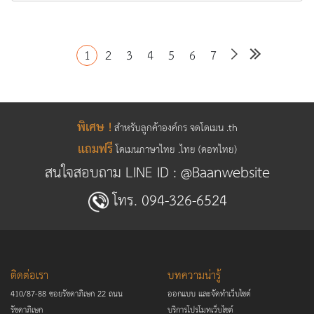
1
2
3
4
5
6
7
พิเศษ !
สำหรับลูกค้าองค์กร จดโดเมน .th
แถมฟรี
โดเมนภาษาไทย .ไทย (ดอทไทย)
สนใจสอบถาม LINE ID :
@Baanwebsite
โทร.
094-326-6524
ติดต่อเรา
บทความน่ารู้
410/87-88 ซอยรัชดาภิเษก 22 ถนน
ออกแบบ และจัดทำเว็บไซต์
รัชดาภิเษก
บริการโปรโมทเว็บไซต์