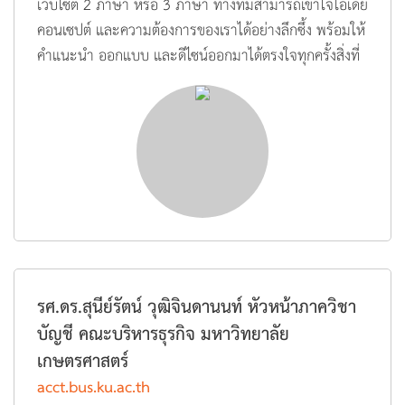
เว็บไซต์ 2 ภาษา หรือ 3 ภาษา ทางทีมสามารถเข้าใจไอเดีย
คอนเซปต์ และความต้องการของเราได้อย่างลึกซึ้ง พร้อมให้
คำแนะนำ ออกแบบ และดีไซน์ออกมาได้ตรงใจทุกครั้งสิ่งที่
ประทับใจมากคือการให้ความรู้และการเข้าถึงระบบหลัง
บ้านอย่างเต็มที่ มีการแนะนำการใช้งานแบบไม่กั๊ก ไม่มีการ
ผูกเงื่อนไขเพื่อเรียกเก็บค่าบริการเพิ่มเติม หากเราต้องการ
แก้ไขข้อมูลหรือรูปภาพเองในอนาคตขอขอบคุณคุณโบว์และ
ทีมโปรแกรมเมอร์บ้านเว็บไซต์ ที่สร้างเว็บไซต์ให้เราด้วย
ความตั้งใจและใส่ใจมาโดยตลอดกว่า 10 ปี โดยเฉพาะโปร
เจกต์ใหญ่ล่าสุดอย่างเว็บไซต์การเรียนรู้ออนไลน์ ซึ่งออกมา
ได้อย่างมีประสิทธิภาพ ใช้งานได้จริง และตอบโจทย์ธุรกิจ
อย่างมากบ้านเว็บไซต์เป็นทีมที่มีโปรแกรมคุณภาพ ทำงาน
รศ.ดร.สุนีย์รัตน์ วุฒิจินดานนท์ หัวหน้าภาควิชา
จบตรงตามความต้องการ และสามารถพัฒนาโปรแกรมให้
บัญชี คณะบริหารธุรกิจ มหาวิทยาลัย
สอดคล้องกับสิ่งที่ลูกค้าต้องการได้อย่างแท้จริงขอแนะนำ
เกษตรศาสตร์
ด้วยความมั่นใจค่ะ
acct.bus.ku.ac.th